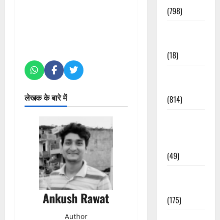
(798)
Culture &
Lifestyle
(18)
Current
Affairs
लेखक के बारे में
(814)
Education &
Exam
Updates
(49)
Festivals &
Events
Ankush Rawat
(175)
Author
Festivals &