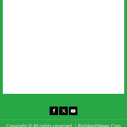
Advertise
Our Team
Fact Checking Policy
Disclaimer
Editorial Policy
Privacy Policy
Cookies Policy
Corrections & Complaints Policy
Corrections & Grievance Redressal Policy
Terms & Condition
Advertising & Sponsored Content Policy
Contact Us
Facebook
X
YouTube
Copyright © All rights reserved.
|
RishikeshNews.Com