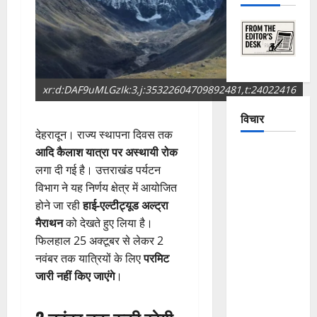
xr:d:DAF9uMLGzIk:3,j:35322604709892481,t:24022416
विचार
देहरादून। राज्य स्थापना दिवस तक
आदि कैलाश यात्रा पर अस्थायी रोक
The
लगा दी गई है। उत्तराखंड पर्यटन
Crumbling
विभाग ने यह निर्णय क्षेत्र में आयोजित
Mountains
होने जा रही
हाई-एल्टीट्यूड अल्ट्रा
of
मैराथन
को देखते हुए लिया है।
Uttarakhand:
फिलहाल 25 अक्टूबर से लेकर 2
Continuous
नवंबर तक यात्रियों के लिए
परमिट
Disasters in
जारी नहीं किए जाएंगे
।
Dehradun,
Chamoli,
and