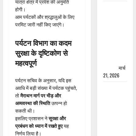
यात्रा क्षेत्र में प्रवेश की अनुमति
रामझूला पुल
होगी।
की मरम्मत
आम पर्यटकों और श्रद्धालुओं के लिए
शुरू! 11
परमिट जारी नहीं किए जाएंगे।
करोड़ की
योजना,
पर्यटन विभाग का कदम
चारधाम
सुरक्षा के दृष्टिकोण से
यात्रा से
पहले होगा
महत्वपूर्ण
काम पूरा
मार्च
21, 2026
पर्यटन सचिव के अनुसार, यदि इस
AIIMS
अवधि में बड़ी संख्या में पर्यटक पहुंचते,
ऋषिकेश के
तो
मैराथन मार्ग पर भीड़ और
नाम पर
अव्यवस्था की स्थिति
उत्पन्न हो
नौकरी का
सकती थी।
झांसा! फर्जी
इसलिए प्रशासन ने
सुरक्षा और
भर्ती विज्ञापन
प्रबंधन को ध्यान में रखते हुए
यह
से युवाओं को
निर्णय लिया है।