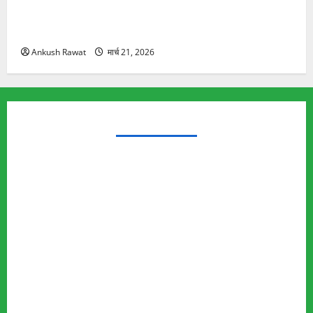
रामझूला पुल की मरम्मत शुरू! 11 करोड़ की योजना, चारधाम
यात्रा से पहले होगा काम पूरा
Ankush Rawat
मार्च 21, 2026
TRENDING TOPICS
Rishikesh Land Protest
Ankita Bhandari Murder Case
Wildlife Conflict
Leopard Attack
Bear Attack
Elephant Attack
Articles
Sukhwant Singh Suicide Case
Save Auli