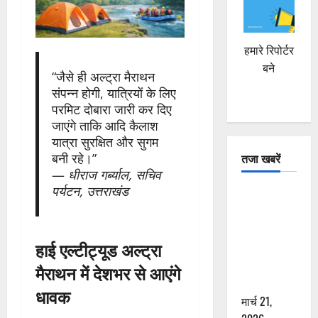
हमारे रिपोर्टर
बने
“जैसे ही अल्ट्रा मैराथन
संपन्न होगी, यात्रियों के लिए
परमिट दोबारा जारी कर दिए
जाएंगे ताकि आदि कैलाश
यात्रा सुरक्षित और सुगम
तजा खबरें
बनी रहे।”
—
धीराज गर्ब्याल, सचिव
पर्यटन, उत्तराखंड
दून में रफ्तार
का कहर! 120
Km/h थार ने
हाई एल्टीट्यूड अल्ट्रा
स्कूटी सवारों
को कुचला,
मैराथन में देशभर से आएंगे
एक की मौत
धावक
मार्च 21,