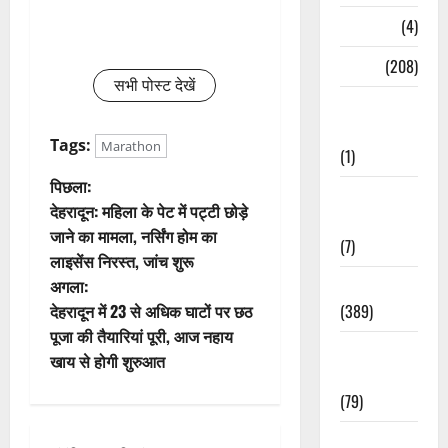
Naukri
(4)
News
(208)
सभी पोस्ट देखें
Opinion /
Editorial
Tags:
Marathon
(1)
पो
पिछला:
Opinion &
देहरादून: महिला के पेट में पट्टी छोड़े
Editorial
स्ट
जाने का मामला, नर्सिंग होम का
(7)
लाइसेंस निरस्त, जांच शुरू
ने
Politics
अगला:
वि
(389)
देहरादून में 23 से अधिक घाटों पर छठ
पूजा की तैयारियां पूरी, आज नहाय
Sarkari
गे
खाय से होगी शुरुआत
Naukri
श
(79)
न
Spirituality