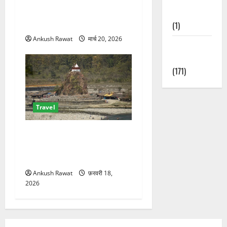
फ्लाइट! 1 अप्रैल से देहरादून–
Nature
बेंगलुरु नाइट उड़ान शुरू
(1)
Ankush Rawat
मार्च 20, 2026
Weather
Update
(171)
Travel
कॉर्बेट का दुर्गादेवी जोन: जहां
जंगल सफारी के साथ आस्था का
भी मिलता है अनुभव
Ankush Rawat
फ़रवरी 18,
2026