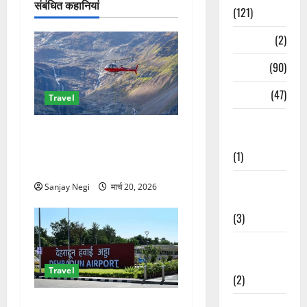
संबंधित कहानियां
(121)
Temples
(2)
Temples
(90)
Travel
(47)
Travel
Treks &
केदारनाथ हेलीकॉप्टर सेवा पर
Adventures
बड़ा अपडेट! अप्रैल से टिकट
(1)
बुकिंग शुरू, नई कंपनियों की एंट्री
Treks &
Sanjay Negi
मार्च 20, 2026
Adventures
(3)
Waterfalls &
Nature
Travel
(2)
दून एयरपोर्ट से पहली बार रात की
Waterfalls &