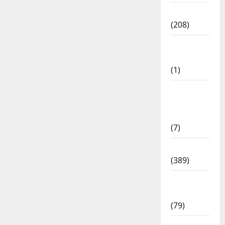
News
(208)
Opinion /
Editorial
(1)
Opinion
&
Editorial
(7)
Politics
(389)
Sarkari
Naukri
(79)