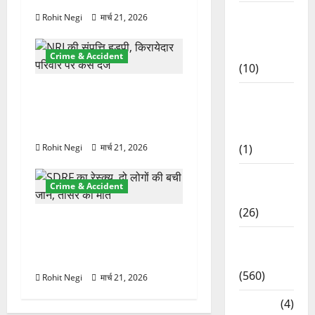
Food &
Rohit Negi
मार्च 21, 2026
Local
Cuisine
Crime & Accident
(10)
ऋषिकेश में बड़ा प्रॉपर्टी फ्रॉड!
Food &
100 रुपये के स्टांप पेपर पर
Local
NRI की जमीन हड़पी
Cuisine
(1)
Rohit Negi
मार्च 21, 2026
Health &
Crime & Accident
Wellness
(26)
मसूरी रोड हादसा: खाई में गिरी
थार, एक युवक की मौत—SDRF
Local
ने दो को बचाया
News
(560)
Rohit Negi
मार्च 21, 2026
Naukri
(4)