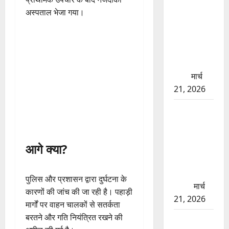
बड़ा प्रॉपर्टी
अस्पताल भेजा गया।
फ्रॉड! 100
रुपये के स्टांप
पेपर पर NRI
की जमीन
हड़पी
मार्च
21, 2026
मसूरी रोड
हादसा: खाई
में गिरी थार,
आगे क्या?
एक युवक की
मौत—SDRF
ने दो को
पुलिस और प्रशासन द्वारा दुर्घटना के
बचाया
मार्च
कारणों की जांच की जा रही है। पहाड़ी
21, 2026
मार्गों पर वाहन चालकों से सतर्कता
बरतने और गति नियंत्रित रखने की
रामझूला पुल