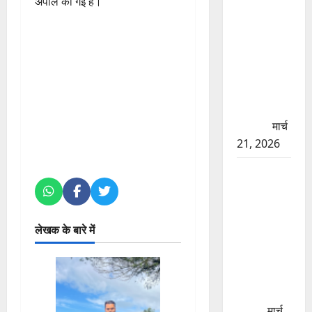
अपील की गई है।
की मरम्मत
शुरू! 11
करोड़ की
योजना,
चारधाम
यात्रा से
पहले होगा
काम पूरा
मार्च
21, 2026
AIIMS
ऋषिकेश के
नाम पर
नौकरी का
लेखक के बारे में
झांसा! फर्जी
भर्ती विज्ञापन
से युवाओं को
ठगने की
कोशिश
मार्च