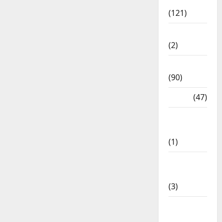
Spirituality
(121)
Temples
(2)
Temples
(90)
Travel
(47)
Treks &
Adventures
(1)
Treks &
Adventures
(3)
Waterfalls
& Nature