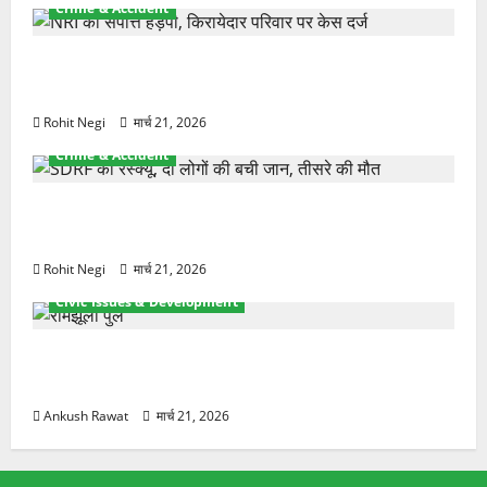
Crime & Accident
ऋषिकेश में बड़ा प्रॉपर्टी फ्रॉड! 100 रुपये के स्टांप पेपर पर
NRI की जमीन हड़पी
Rohit Negi
मार्च 21, 2026
Crime & Accident
मसूरी रोड हादसा: खाई में गिरी थार, एक युवक की मौत—
SDRF ने दो को बचाया
Rohit Negi
मार्च 21, 2026
Civic Issues & Development
रामझूला पुल की मरम्मत शुरू! 11 करोड़ की योजना, चारधाम
यात्रा से पहले होगा काम पूरा
Ankush Rawat
मार्च 21, 2026