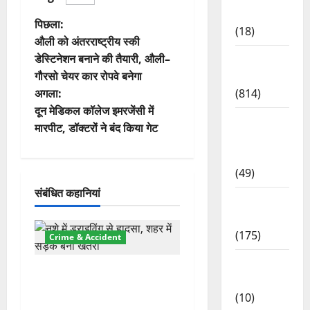
Lifestyle
पो
पिछला:
(18)
औली को अंतरराष्ट्रीय स्की
स्ट
Current
डेस्टिनेशन बनाने की तैयारी, औली–
Affairs
गौरसो चेयर कार रोपवे बनेगा
ने
(814)
अगला:
वि
दून मेडिकल कॉलेज इमरजेंसी में
Education
मारपीट, डॉक्टरों ने बंद किया गेट
& Exam
गे
Updates
श
(49)
संबंधित कहानियां
न
Festivals
& Events
(175)
Crime & Accident
Festivals
दून में रफ्तार का कहर! 120
& Events
Km/h थार ने स्कूटी सवारों को
(10)
कुचला, एक की मौत