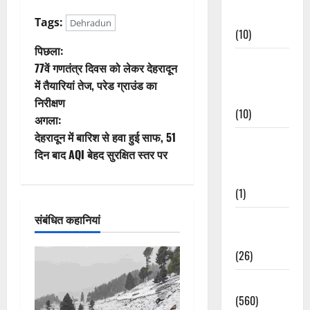
Events
Tags:
Dehradun
(10)
पो
पिछला:
Food &
77वें गणतंत्र दिवस को लेकर देहरादून
स्ट
Local
में तैयारियां तेज, परेड ग्राउंड का
Cuisine
निरीक्षण
ने
(10)
अगला:
वि
देहरादून में बारिश से हवा हुई साफ, 51
Food &
दिन बाद AQI बेहद सुरक्षित स्तर पर
Local
गे
Cuisine
(1)
श
संबंधित कहानियां
Health &
न
Wellness
(26)
Local News
(560)