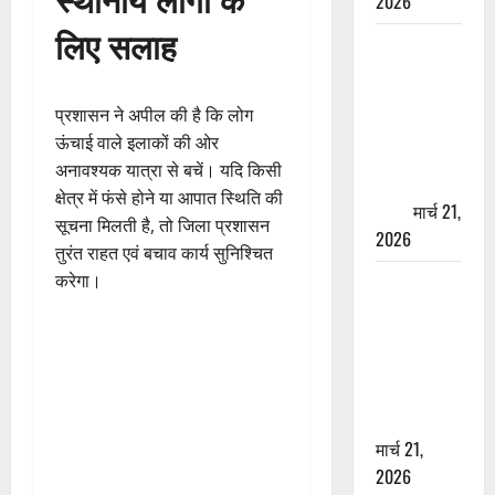
2026
लिए सलाह
ऋषिकेश में
बड़ा प्रॉपर्टी
फ्रॉड! 100
प्रशासन ने अपील की है कि लोग
रुपये के स्टांप
ऊंचाई वाले इलाकों की ओर
पेपर पर NRI
अनावश्यक यात्रा से बचें। यदि किसी
की जमीन
क्षेत्र में फंसे होने या आपात स्थिति की
हड़पी
मार्च 21,
सूचना मिलती है, तो जिला प्रशासन
2026
तुरंत राहत एवं बचाव कार्य सुनिश्चित
करेगा।
मसूरी रोड
हादसा: खाई में
गिरी थार, एक
युवक की मौत
—SDRF ने
दो को बचाया
मार्च 21,
2026