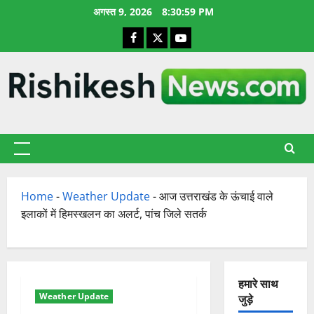
छोड़कर
अगस्त 9, 2026
8:31:00 PM
सामग्री
Facebook
X
YouTube
पर
जाएँ
प्राथमिक
सूची
Home
-
Weather Update
-
आज उत्तराखंड के ऊंचाई वाले
इलाकों में हिमस्खलन का अलर्ट, पांच जिले सतर्क
हमारे साथ
Weather Update
जुड़े