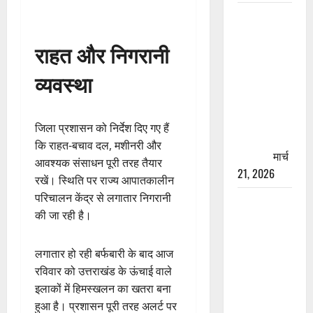
रामझूला पुल
की मरम्मत
राहत और निगरानी
शुरू! 11
करोड़ की
व्यवस्था
योजना,
चारधाम
यात्रा से
जिला प्रशासन को निर्देश दिए गए हैं
पहले होगा
कि राहत-बचाव दल, मशीनरी और
काम पूरा
मार्च
आवश्यक संसाधन पूरी तरह तैयार
21, 2026
रखें। स्थिति पर राज्य आपातकालीन
परिचालन केंद्र से लगातार निगरानी
AIIMS
की जा रही है।
ऋषिकेश के
नाम पर
नौकरी का
लगातार हो रही बर्फबारी के बाद आज
झांसा! फर्जी
रविवार को उत्तराखंड के ऊंचाई वाले
भर्ती विज्ञापन
इलाकों में हिमस्खलन का खतरा बना
से युवाओं को
हुआ है। प्रशासन पूरी तरह अलर्ट पर