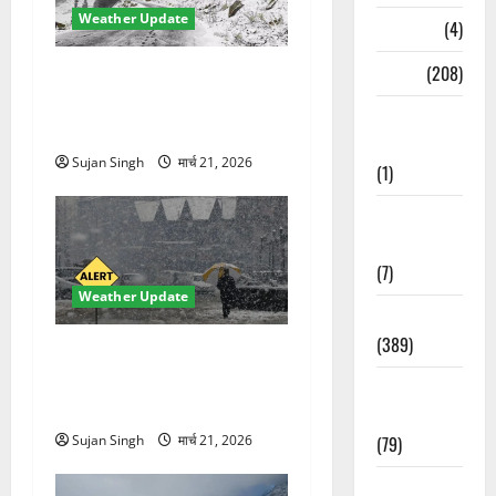
Weather Update
Naukri
(4)
News
(208)
चमोली में मौसम का कहर!
बदरीनाथ बर्फ से ढका, हाईवे बंद
Opinion /
—भूस्खलन से बढ़ी मुश्किलें
Editorial
Sujan Singh
मार्च 21, 2026
(1)
Opinion &
Editorial
(7)
Weather Update
Politics
(389)
मौसम ने ली अचानक करवट!
बारिश और तेज हवाओं से 10°C
Sarkari
गिरा तापमान, फिर लौटी ठंड
Naukri
(79)
Sujan Singh
मार्च 21, 2026
Spirituality